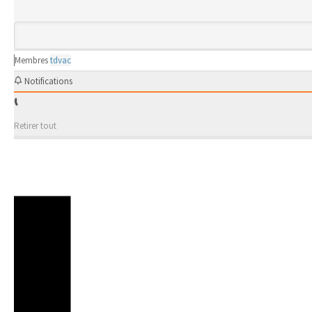
Membres
tdvac
Notifications
Retirer tout