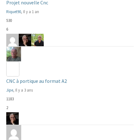
Projet nouvelle Cnc
Riquet90
, Il y a 1 an
530
6
CNC à portique au format A2
Jipe
, Il y a 3 ans
1183
2