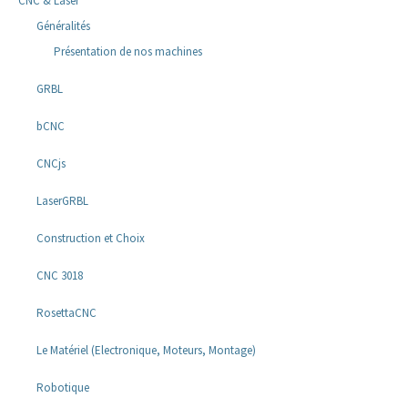
CNC & Laser
Généralités
Présentation de nos machines
GRBL
bCNC
CNCjs
LaserGRBL
Construction et Choix
CNC 3018
RosettaCNC
Le Matériel (Electronique, Moteurs, Montage)
Robotique