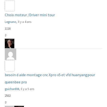
Choix moteur /Driver mini tour
Legnano
, Il y a 4 ans
1116
2
besoin d aide montage cnc Xpro v5 et vfd huanyangpour
queenbee pro
guichard08
, Il y a 5 ans
2502
3