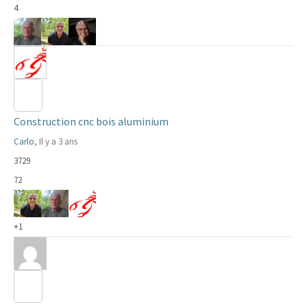
4
Construction cnc bois aluminium
Carlo
, Il y a 3 ans
3729
72
+1