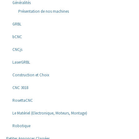
Généralités
Présentation de nos machines
GRBL
bCNC
CNCjs
LaserGRBL
Construction et Choix
CNC 3018
RosettaCNC
Le Matériel (Electronique, Moteurs, Montage)
Robotique
Petites Annonces Classées