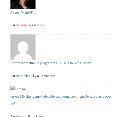
A venir "bientôt" ....
Par
Le Bear
Il y a 6 jours
Comment mettre un programme EXE à la taille de l'ecran
Par
matphil861
Il y a 3 semaines
fusion 360-changement de côte entre esquisse originelle et esquisse pour
dxf
Par
domino
Il y a 1 mois