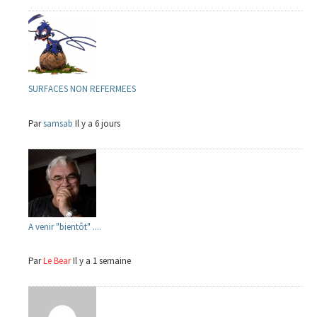
SURFACES NON REFERMEES
Par
samsab
Il y a 6 jours
A venir "bientôt" ....
Par
Le Bear
Il y a 1 semaine