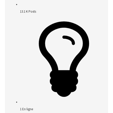
13.1 K
Posts
1
En ligne