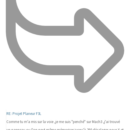
RE: Projet Planeur F3L
Comme tu m'a mis sur la voie ,je me suis "penché" sur Mach3 ,j'ai trouvé
un panneau ou l'on peut même mémoriser jusqu'à 250 décalages pour X et