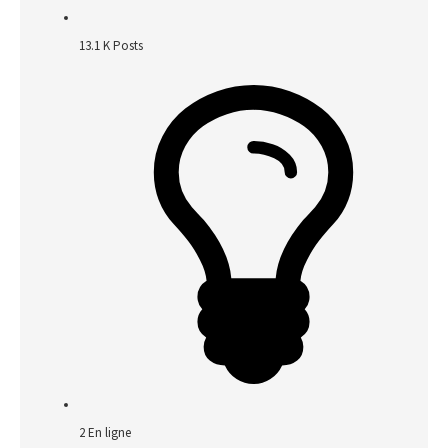
13.1 K
Posts
2
En ligne