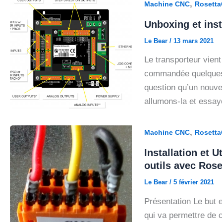
,
Machine CNC
Rosett
Unboxing et ins
Le Bear
/
13 mars 2021
Le transporteur vien
commandée quelques j
question qu’un nouvel
allumons-la et essay
,
Machine CNC
Rosett
Installation et 
outils avec Ros
Le Bear
/
5 février 2021
Présentation Le but e
qui va permettre de 