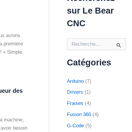
sur Le Bear
CNC
ous avions
R
la première
e
? « Simple,
c
h
Catégories
e
r
c
Arduino
(7)
h
e
gueur des
Drivers
(1)
r
Fraises
(4)
:
Fusion 360
(4)
la machine,
G-Code
(5)
’avoir besoin