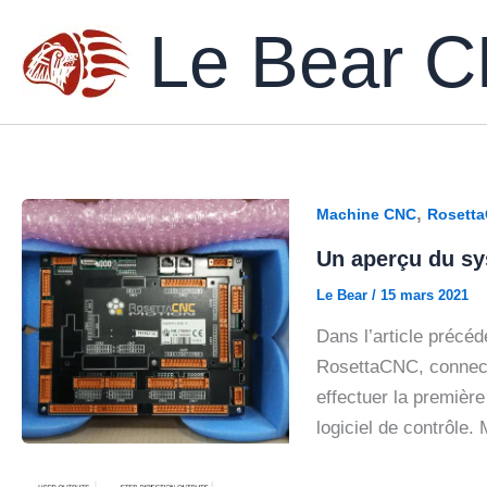
Aller
Le Bear 
au
contenu
,
Machine CNC
Rosett
Un aperçu du s
Le Bear
/
15 mars 2021
Dans l’article précéd
RosettaCNC, connecte
effectuer la première
logiciel de contrôle.