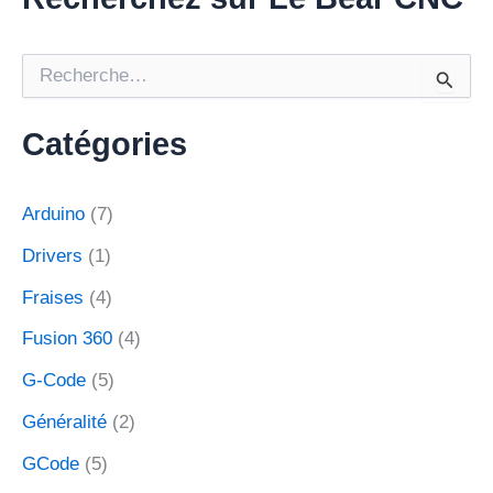
R
e
c
h
Catégories
e
r
c
Arduino
(7)
h
e
Drivers
(1)
r
Fraises
(4)
:
Fusion 360
(4)
G-Code
(5)
Généralité
(2)
GCode
(5)