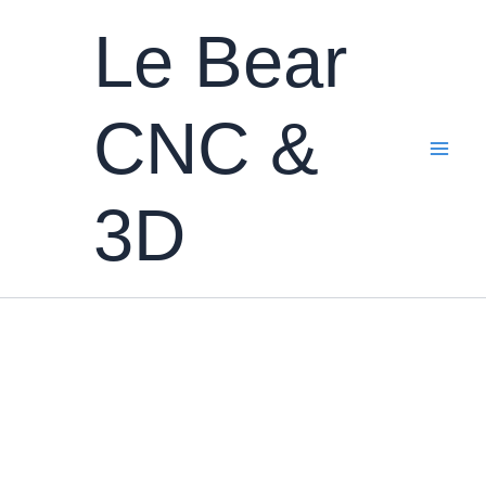
Aller
Le Bear
au
contenu
CNC &
3D