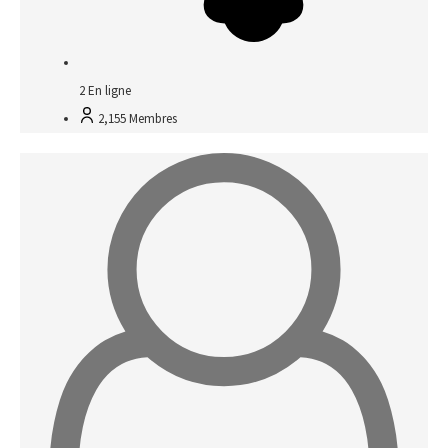
2
En ligne
2,155
Membres