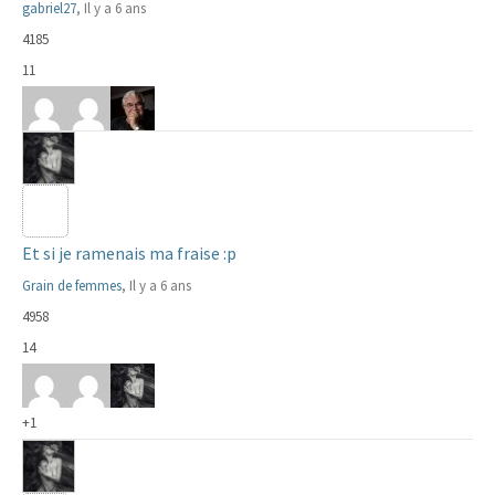
gabriel27
, Il y a 6 ans
4185
11
Et si je ramenais ma fraise :p
Grain de femmes
, Il y a 6 ans
4958
14
+1