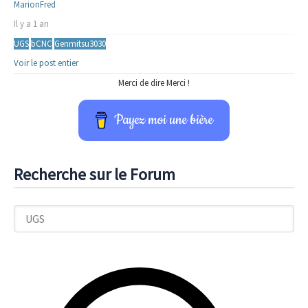
MarionFred
Il y a 1 an
UGS
bCNC
Genmitsu3030
Voir le post entier
Merci de dire Merci !
Payez moi une bière
Recherche sur le Forum