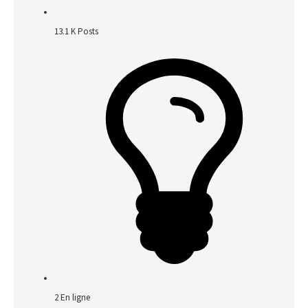
13.1 K
Posts
2
En ligne