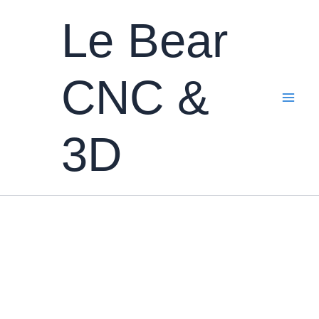
Aller
Le Bear
au
contenu
CNC &
3D