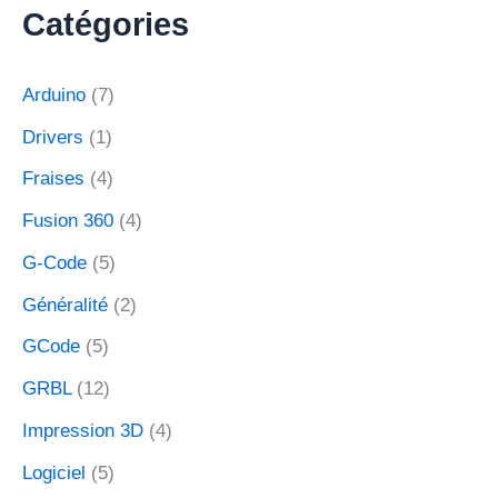
h
Catégories
e
r
c
Arduino
(7)
h
e
Drivers
(1)
r
Fraises
(4)
:
Fusion 360
(4)
G-Code
(5)
Généralité
(2)
GCode
(5)
GRBL
(12)
Impression 3D
(4)
Logiciel
(5)