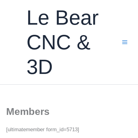
Aller
Le Bear
au
contenu
CNC &
3D
Members
[ultimatemember form_id=5713]