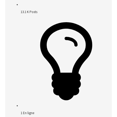
13.1 K
Posts
1
En ligne