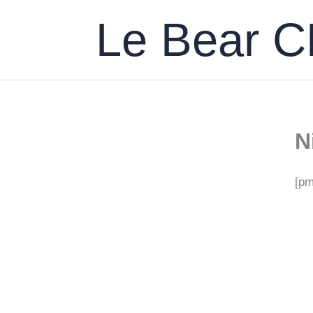
Aller
Le Bear 
au
contenu
N
[pm