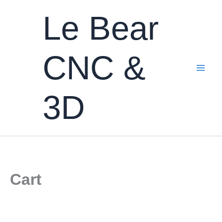
Aller
Le Bear
au
contenu
CNC &
3D
Cart